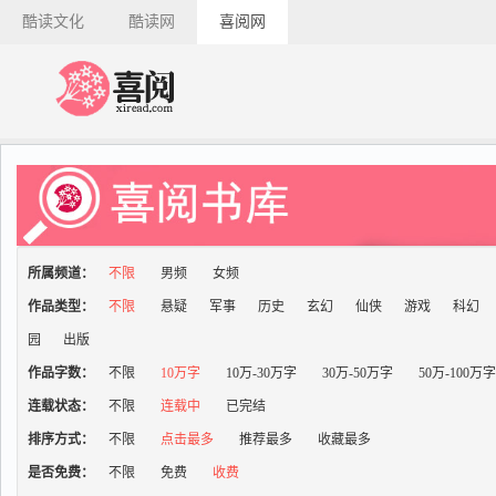
酷读文化
酷读网
喜阅网
所属频道：
不限
男频
女频
作品类型：
不限
悬疑
军事
历史
玄幻
仙侠
游戏
科幻
园
出版
作品字数：
不限
10万字
10万-30万字
30万-50万字
50万-100万
连载状态：
不限
连载中
已完结
排序方式：
不限
点击最多
推荐最多
收藏最多
是否免费：
不限
免费
收费