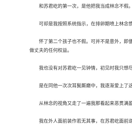
和苏君屹的第一次，是他把我当成林念不假
可却是我按照系统指示，在排卵期喷上林念惯
怀了第二个孩子也不假。可并不是意外，即便
做丈夫的任何权益。
我也没有对苏君屹一见钟情，初见时我只想尽
是在同他一次次耳鬓厮磨中，我逐渐爱上了这
从林念的视角又走了一遍我那看起来恶贯满盈
我在外人面前装作若无其事，在苏君屹面前逆