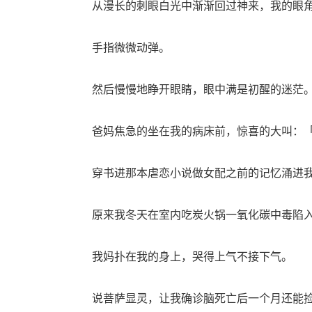
从漫长的刺眼白光中渐渐回过神来，我的眼角
手指微微动弹。
然后慢慢地睁开眼睛，眼中满是初醒的迷茫
爸妈焦急的坐在我的病床前，惊喜的大叫：「
穿书进那本虐恋小说做女配之前的记忆涌进我
原来我冬天在室内吃炭火锅一氧化碳中毒陷入
我妈扑在我的身上，哭得上气不接下气。
说菩萨显灵，让我确诊脑死亡后一个月还能捡