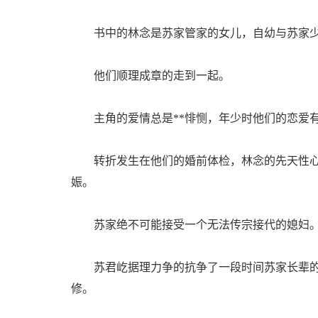
书中的林念是苏家管家的女儿，自幼与苏家少
他们顺理成章的走到一起。
主角的爱情总是**悱恻，年少时他们的恋爱有
转折发生在他们的婚前体检，林念的先天性心
娠。
苏家绝不可能接受一个无法传宗接代的媳妇
苏君屹据理力争的抗争了一段时间苏家长辈的
修。