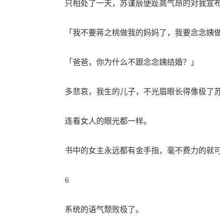
只相处了一天，苏谨辰便趾高气昂的对我宣
「我不要蒋之桃做我的妈妈了，我要念念姨做
「爸爸，你为什么不跟念念姨结婚？」
多悲哀，我生的儿子，不光眉眼长得像极了苏
连看女人的眼光都一样。
书中的女主永远都有金手指，毫不费力的就可
6
系统的语气颓败极了。