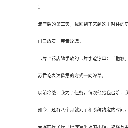
1
流产后的第三天，我回到了来到这里时住的
门口放着一束黄玫瑰。
卡片上花店随手放的卡片字迹潦草：「抱歉
苏君屹表达歉意的方式一向潦草。
以前冷战，我为了任务，每次他给我台阶，我
如今，还有八个月就到了和系统约定的时间
苦涩的摸了摸已经恢复平坦的小腹，攻略苏君