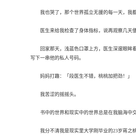
我也哭了，那个世界孤立无援的每一天，我都
医生来给我检查了身体指标，说再观察几天便
回家那天，浅蓝色口罩上方，医生深邃眼眸看
写下一串他的私人号码。
妈妈打趣：「段医生不错，桃桃加把劲！」
我苦涩的摇摇头。
书中的世界和现实中的世界总是在我脑海中交
我分不清我是现实里大学刚毕业的23岁蒋之