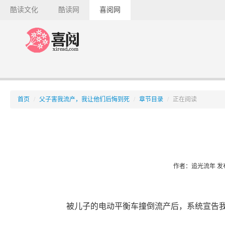
酷读文化
酷读网
喜阅网
首页
/
父子害我流产，我让他们后悔到死
/
章节目录
/
正在阅读
作者：追光流年
发布
被儿子的电动平衡车撞倒流产后，系统宣告我