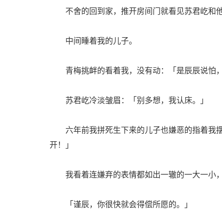
不舍的回到家，推开房间门就看见苏君屹和他
中间睡着我的儿子。
青梅挑衅的看着我，没有动：「是辰辰说怕，
苏君屹冷淡皱眉：「别多想，我认床。」
六年前我拼死生下来的儿子也嫌恶的指着我摆
开！」
我看着连嫌弃的表情都如出一辙的一大一小，
「谨辰，你很快就会得偿所愿的。」