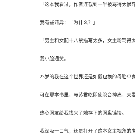
「这本我看过，作者连载到一半被骂得太惨弃
我有些诧异：「为什么？」
「男主和女配十八禁描写太多，女主粉骂得太
我小脸通黄。
23岁的我在这个世界还是如假包换的母胎单
可在那本书里，与苏君屹即使貌合神离，夫妻
热心网友给我找来了她存下的网盘链接。
我深吸一口气，还是打开了这本女主视角的虐