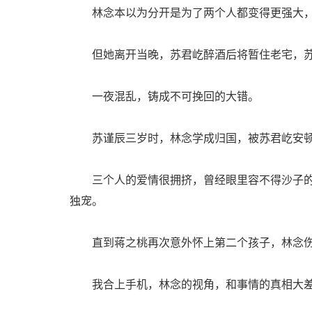
林念本以为分开是为了两个人都变得更强大，
但她离开当晚，苏君屹醉酒后将暂住老宅，苏
一夜混乱，铸成不可挽回的大错。
苏谨辰三岁时，林念学成归国，被苏君屹安顿
三个人的爱情很拥挤，曾经眼里容不得沙子的
独宠。
直到蒋之桃再次意外怀上第二个孩子，林念伤
我合上手机，林念的视角，和事情的真相大差