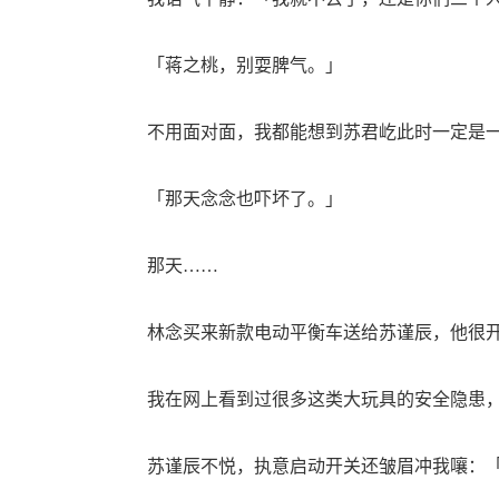
「蒋之桃，别耍脾气。」
不用面对面，我都能想到苏君屹此时一定是一
「那天念念也吓坏了。」
那天……
林念买来新款电动平衡车送给苏谨辰，他很开
我在网上看到过很多这类大玩具的安全隐患，
苏谨辰不悦，执意启动开关还皱眉冲我嚷：「