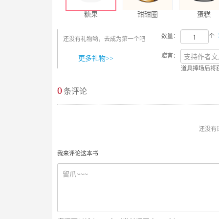
糖果
甜甜圈
蛋糕
数量：
个
还没有礼物哟，去成为第一个吧
赠言：
更多礼物>>
道具捧场后将
0
最新评论
条评论
还没有
我来评论这本书