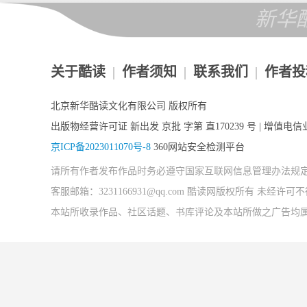
新华
关于酷读
|
作者须知
|
联系我们
|
作者投
北京新华酷读文化有限公司 版权所有
出版物经营许可证 新出发 京批 字第 直170239 号 | 增值电信业
京ICP备2023011070号-8
360网站安全检测平台
请所有作者发布作品时务必遵守国家互联网信息管理办法规
客服邮箱：3231166931@qq.com 酷读网版权所有 未经
本站所收录作品、社区话题、书库评论及本站所做之广告均