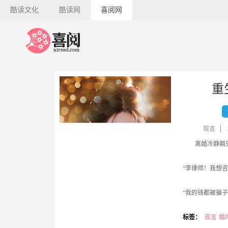
酷读文化
酷读网
喜阅网
重
现言
离婚冷静期
“李律师！我想咨
“我的钱都被骗
电话那头，男人
标签：
现言
婚