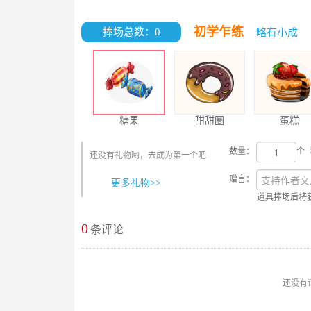
初学乍练
捧场总数：0
略有小成
糖果
甜甜圈
蛋糕
数量：
个
还没有礼物哟，去成为第一个吧
赠言：
更多礼物>>
道具捧场后将
0
最新评论
条评论
还没有