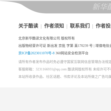
新华
关于酷读
|
作者须知
|
联系我们
|
作者投
北京新华酷读文化有限公司 版权所有
出版物经营许可证 新出发 京批 字第 直170239 号 | 增值电信业
京ICP备2023011070号-8
360网站安全检测平台
请所有作者发布作品时务必遵守国家互联网信息管理办法规
客服邮箱：3231166931@qq.com 酷读网版权所有 未经
本站所收录作品、社区话题、书库评论及本站所做之广告均