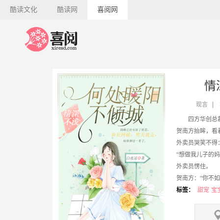
酷读文化
酷读网
喜阅网
情
现言
贺南方抬眸，看
外卖员哭笑不得
“想做我儿子的
外卖员愣住。
贺南方：“你不如
一年后，还是这
标签：
甜宠
宝