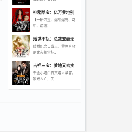
神秘酷宝：亿万爹地别
【一胎四宝、爆甜爆宠、马
甲、虐渣】 ..
婚谋不轨：总裁宠妻无
结婚纪念日当天，霍凉音收
到丈夫和堂妹..
吉祥三宝：爹地又去卖
千金小姐白真真遭人陷害，
家破人亡，失..