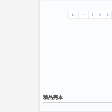
1...
<<
4
5
6
精品完本