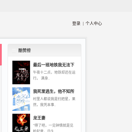
登录 |
个人中心
酷赞榜
最后一班地铁我无法下
午夜十二点，地铁却还在运
行。 满身..
我死里逃生，他不知所
村里人都说我是扫把星，果
然，我凭本事..
龙王妻
“得了吧，一见钟情就是见
脸起意，日久..