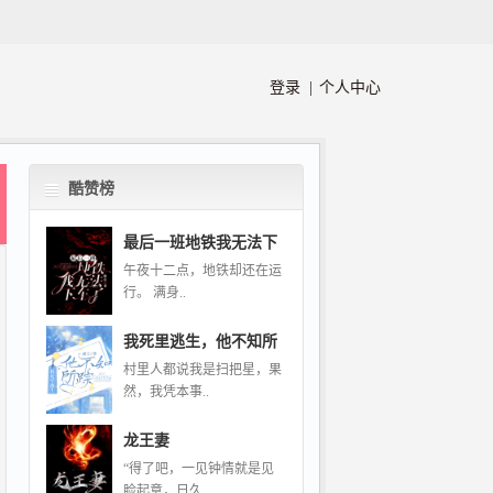
登录 |
个人中心
酷赞榜
最后一班地铁我无法下
午夜十二点，地铁却还在运
行。 满身..
我死里逃生，他不知所
村里人都说我是扫把星，果
然，我凭本事..
龙王妻
“得了吧，一见钟情就是见
脸起意，日久..