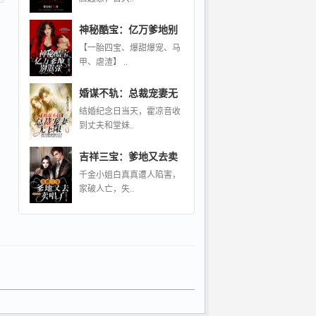
神秘酷宝：亿万爹地别
【一胎四宝、爆甜爆宠、马
甲、虐渣】 ..
婚谋不轨：总裁宠妻无
结婚纪念日当天，霍凉音收
到丈夫和堂妹..
吉祥三宝：爹地又去卖
千金小姐白真真遭人陷害，
家破人亡，失..